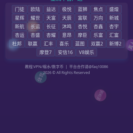
首页
企业概述
最新消息