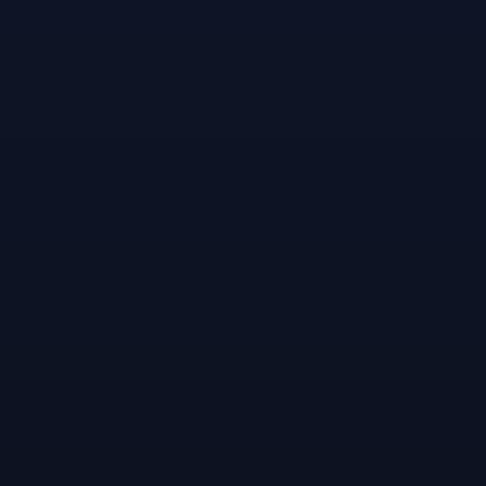
...
最新消息
项目开发
企业概述
金洋7注册登录地址